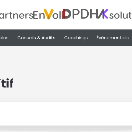
ales
Conseils & Audits
Coachings
Événementiels
tif