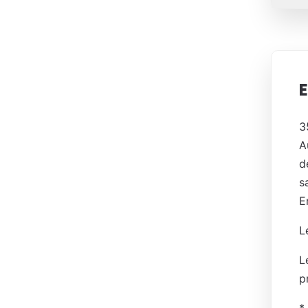
E
3
A
d
s
E
L
L
p