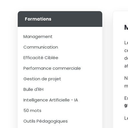
Formations
Management
L
Communication
c
Efficacité Ciblée
d
a
Performance commerciale
N
Gestion de projet
m
Bulle d'RH
E
Intelligence Artificielle - IA
9
50 mots
L
Outils Pédagogiques