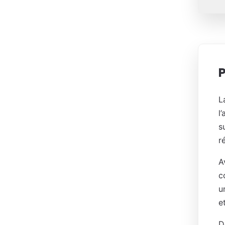
L
l
s
r
A
c
u
e
D