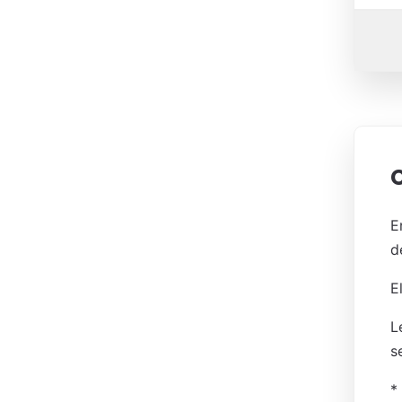
E
d
E
L
s
*