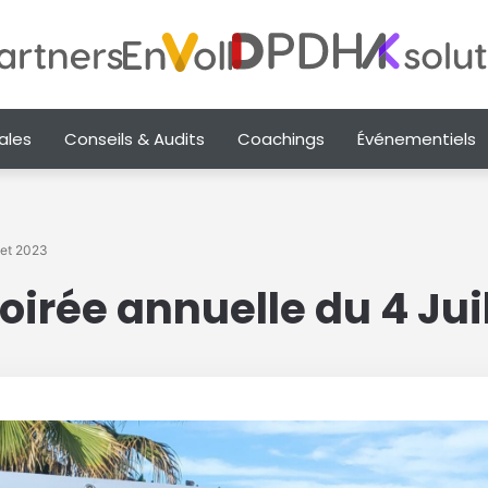
ales
Conseils & Audits
Coachings
Événementiels
llet 2023
Soirée annuelle du 4 Jui