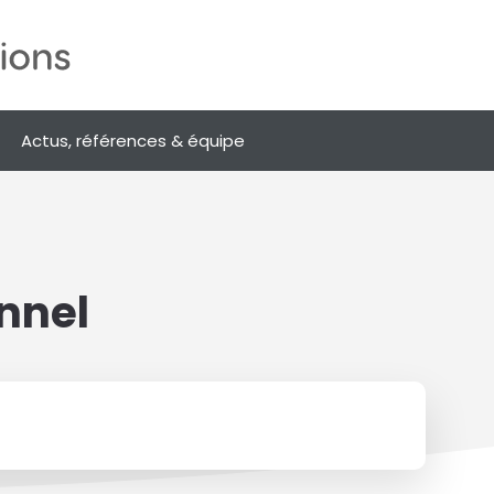
Actus, références & équipe
nnel